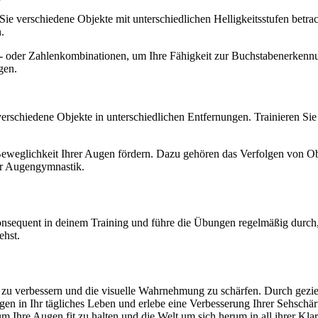
e verschiedene Objekte mit unterschiedlichen Helligkeitsstufen betrach
.
n- oder Zahlenkombinationen, um Ihre Fähigkeit zur Buchstabenerkennu
gen.
erschiedene Objekte in unterschiedlichen Entfernungen. Trainieren Si
Beweglichkeit Ihrer Augen fördern. Dazu gehören das Verfolgen von 
er Augengymnastik.
nsequent in deinem Training und führe die Übungen regelmäßig durch, 
ehst.
e zu verbessern und die visuelle Wahrnehmung zu schärfen. Durch gezie
gen in Ihr tägliches Leben und erlebe eine Verbesserung Ihrer Sehschä
m Ihre Augen fit zu halten und die Welt um sich herum in all ihrer Klar