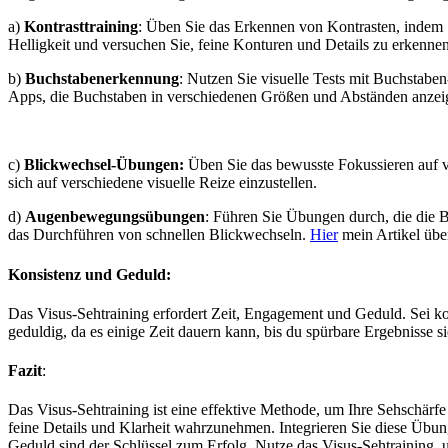
a)
Kontrasttraining
: Üben Sie das Erkennen von Kontrasten, indem Si
Helligkeit und versuchen Sie, feine Konturen und Details zu erkennen
b)
Buchstabenerkennung
: Nutzen Sie visuelle Tests mit Buchstabe
Apps, die Buchstaben in verschiedenen Größen und Abständen anzei
c)
Blickwechsel-Übungen:
Üben Sie das bewusste Fokussieren auf v
sich auf verschiedene visuelle Reize einzustellen.
d)
Augenbewegungsübungen
: Führen Sie Übungen durch, die die 
das Durchführen von schnellen Blickwechseln.
Hier
mein Artikel üb
Konsistenz und Geduld:
Das Visus-Sehtraining erfordert Zeit, Engagement und Geduld. Sei ko
geduldig, da es einige Zeit dauern kann, bis du spürbare Ergebnisse si
Fazit
:
Das Visus-Sehtraining ist eine effektive Methode, um Ihre Sehschärf
feine Details und Klarheit wahrzunehmen. Integrieren Sie diese Übun
Geduld sind der Schlüssel zum Erfolg. Nutze das Visus-Sehtraining, u