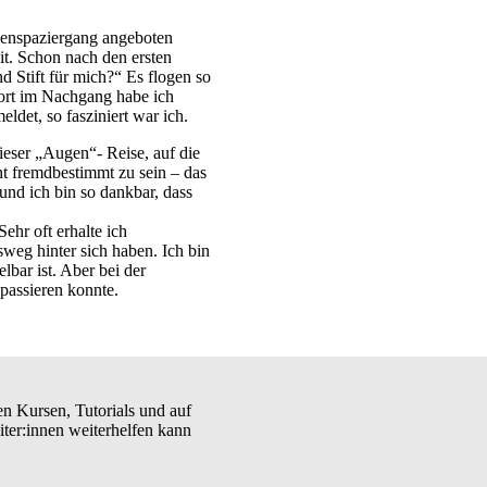
genspaziergang angeboten
mit. Schon nach den ersten
d Stift für mich?“ Es flogen so
fort im Nachgang habe ich
ldet, so fasziniert war ich.
ieser „Augen“- Reise, auf die
t fremdbestimmt zu sein – das
nd ich bin so dankbar, dass
ehr oft erhalte ich
weg hinter sich haben. Ich bin
lbar ist. Aber bei der
 passieren konnte.
en Kursen, Tutorials und auf
ter:innen weiterhelfen kann