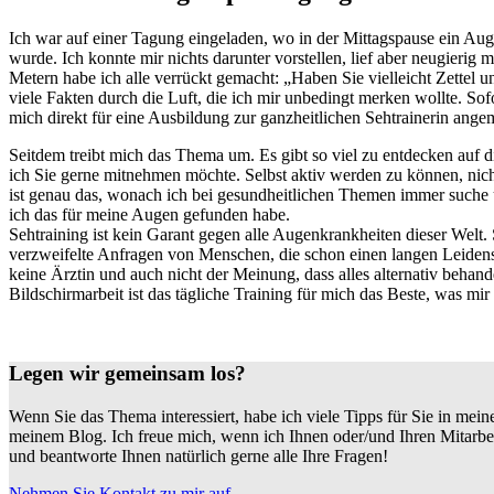
Ich war auf einer Tagung eingeladen, wo in der Mittagspause ein Au
wurde. Ich konnte mir nichts darunter vorstellen, lief aber neugierig 
Metern habe ich alle verrückt gemacht: „Haben Sie vielleicht Zettel un
viele Fakten durch die Luft, die ich mir unbedingt merken wollte. So
mich direkt für eine Ausbildung zur ganzheitlichen Sehtrainerin angeme
Seitdem treibt mich das Thema um. Es gibt so viel zu entdecken auf d
ich Sie gerne mitnehmen möchte. Selbst aktiv werden zu können, nich
ist genau das, wonach ich bei gesundheitlichen Themen immer suche u
ich das für meine Augen gefunden habe.
Sehtraining ist kein Garant gegen alle Augenkrankheiten dieser Welt. S
verzweifelte Anfragen von Menschen, die schon einen langen Leidens
keine Ärztin und auch nicht der Meinung, dass alles alternativ behande
Bildschirmarbeit ist das tägliche Training für mich das Beste, was mir
Legen wir gemeinsam los?
Wenn Sie das Thema interessiert, habe ich viele Tipps für Sie in mein
meinem Blog. Ich freue mich, wenn ich Ihnen oder/und Ihren Mitarbei
und beantworte Ihnen natürlich gerne alle Ihre Fragen!
Nehmen Sie Kontakt zu mir auf